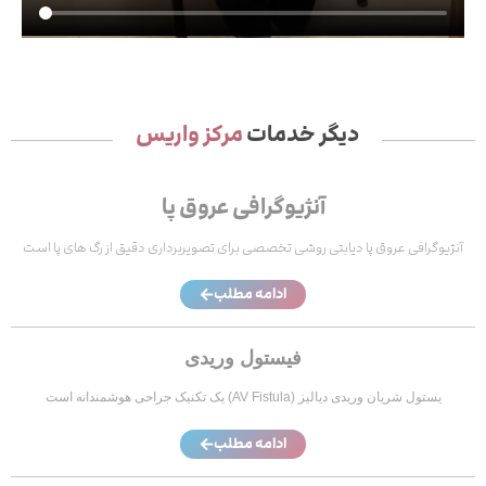
دیگر خدمات
مرکز واریس
آنژیوگرافی عروق پا
آنژیوگرافی عروق پا دیابتی روشی تخصصی برای تصویربرداری دقیق از رگ‌ های پا است
ادامه مطلب
فیستول وریدی
یستول شریان وریدی دیالیز (AV Fistula) یک تکنیک جراحی هوشمندانه است
ادامه مطلب