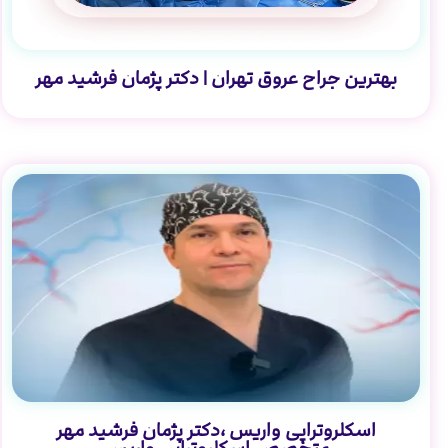
بهترین جراح عروق تهران | دکتر پژمان فرشید مهر
اسکلروتراپی واریس ،دکتر پژمان فرشید مهر