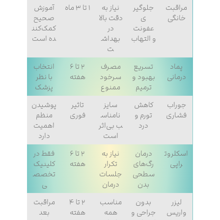
مراقبت
جلوگیر
نیاز به
۱ تا ۳ ماه
آموزش
خانگی
ی
دقت بالا
صحیح
عفونت
در
کمک‌کنن
و التهاب
بهداش
ده است
ت
پماد
تسریع
مصرف
۲ تا ۶
انتخاب
درمانی
بهبود و
سرخود
هفته
با نظر
ترمیم
ممنوع
پزشک
جوراب
کاهش
سایز
تاثیر
پوشیدن
فشاری
تورم و
نامناس
فوری
منظم
درد
ب بی‌اثر
اهمیت
است
دارد
اسکلروت
درمان
نیاز به
۲ تا ۶
فقط در
راپی
رگ‌های
تکرار
هفته
کلینیک
سطحی
جلسات
تخصص
بدن
درمان
ی
لیزر
بدون
مناسب
۲ تا ۴
مراقبت
واریس
جراحی و
همه
هفته
بعد