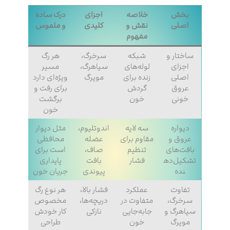
بخش
خلاصه
اجزای
درک ساده
اصلی
نقش و
کلیدی
و ملموس
مفهوم
ساختار و
شبکه
سرخرگ،
هر رگ
اجزای
لوله‌های
سیاهرگ،
مسیر
اصلی
زنده برای
مویرگ
ویژه‌ای دارد
عروق
گردش
برای رفت‌ و
خونی
خون
برگشت
خون
دیواره
سه لایه
اندوتلیوم،
مثل دیوار
عروق و
مقاوم برای
عضله
محافظی
بافت‌های
تنظیم
صاف،
است برای
تشکیل‌ده
فشار
بافت
پایداری
نده
پیوندی
جریان خون
تفاوت
عملکرد
فشار بالا،
هر نوع رگ
سرخرگ،
متفاوت در
دریچه‌ها،
مخصوص
سیاهرگ و
جابه‌جایی
نازکی
کار خودش
مویرگ
خون
طراحی