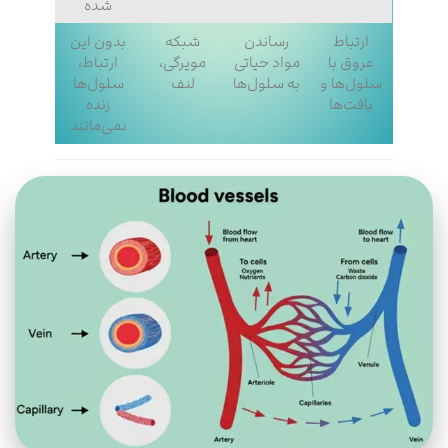
شده
ارتباط
رساندن
شبکه
بدون این
عروق با
مواد حیاتی
مویرگی،
ارتباط،
سلول‌ها و
به سلول‌ها
لنف
سلول‌ها
بافت‌ها
زنده
نمی‌مانند